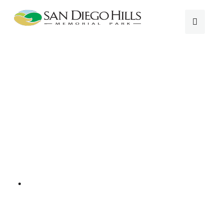
Beli untuk Persiapan.. Dapatkan Harga PROMO
SPECIAL..
Berapa Harga Pemakaman
TERMURAH Sandiegohills
saat ini ??. Apa saja PAKET